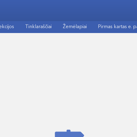
ekcijos
Tinklaraščiai
Žemėlapiai
Pirmas kartas e. 