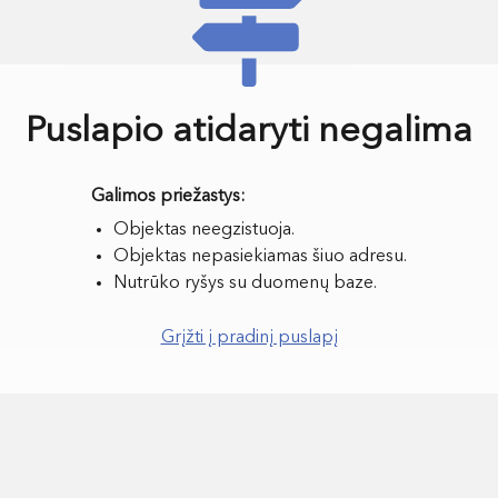
Puslapio atidaryti negalima
Objektas neegzistuoja.
Objektas nepasiekiamas šiuo adresu.
Nutrūko ryšys su duomenų baze.
Grįžti į pradinį puslapį