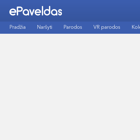
Pradžia
Naršyti
Parodos
VR parodos
Kol