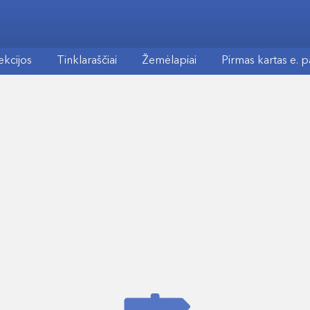
ekcijos
Tinklaraščiai
Žemėlapiai
Pirmas kartas e. 