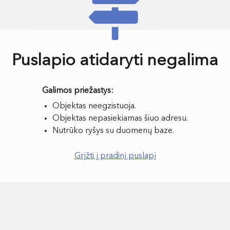
Puslapio atidaryti negalima
Objektas neegzistuoja.
Objektas nepasiekiamas šiuo adresu.
Nutrūko ryšys su duomenų baze.
Grįžti į pradinį puslapį