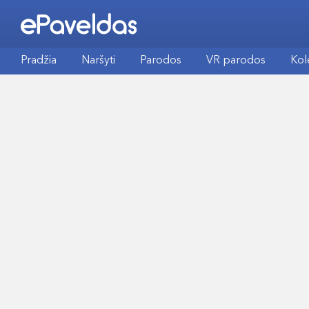
Pradžia
Naršyti
Parodos
VR parodos
Kol