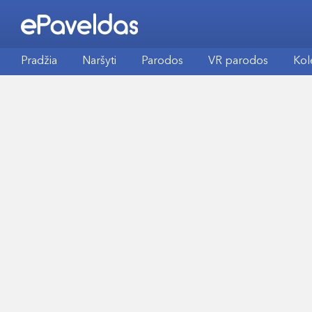
Pradžia
Naršyti
Parodos
VR parodos
Kol