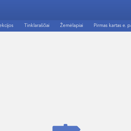
ekcijos
Tinklaraščiai
Žemėlapiai
Pirmas kartas e. 