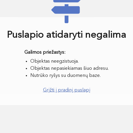
Puslapio atidaryti negalima
Objektas neegzistuoja.
Objektas nepasiekiamas šiuo adresu.
Nutrūko ryšys su duomenų baze.
Grįžti į pradinį puslapį