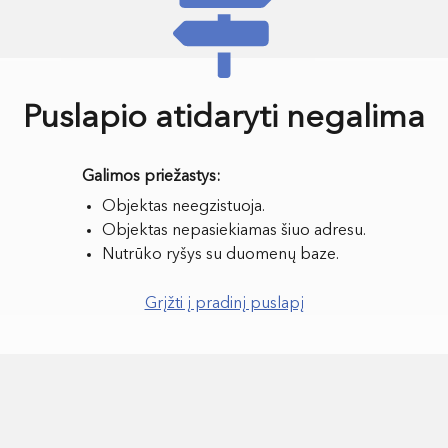
Puslapio atidaryti negalima
Objektas neegzistuoja.
Objektas nepasiekiamas šiuo adresu.
Nutrūko ryšys su duomenų baze.
Grįžti į pradinį puslapį