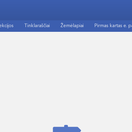
ekcijos
Tinklaraščiai
Žemėlapiai
Pirmas kartas e. 