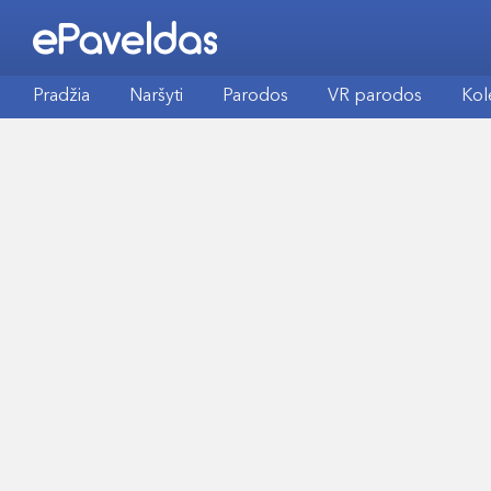
Pradžia
Naršyti
Parodos
VR parodos
Kol