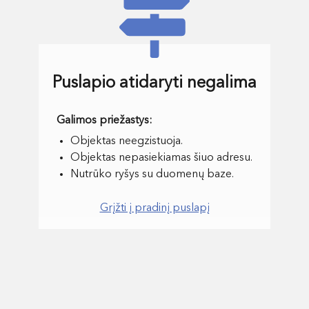
Puslapio atidaryti negalima
Objektas neegzistuoja.
Objektas nepasiekiamas šiuo adresu.
Nutrūko ryšys su duomenų baze.
Grįžti į pradinį puslapį