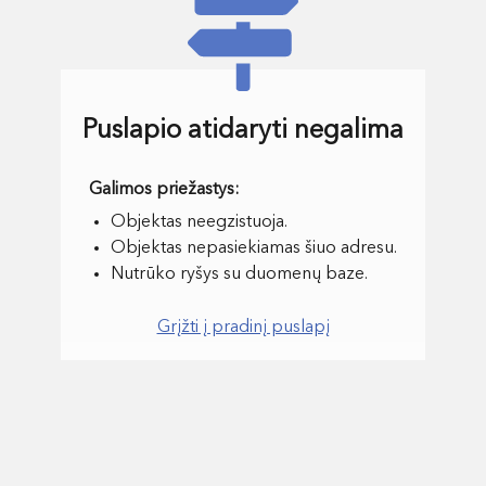
Puslapio atidaryti negalima
Objektas neegzistuoja.
Objektas nepasiekiamas šiuo adresu.
Nutrūko ryšys su duomenų baze.
Grįžti į pradinį puslapį