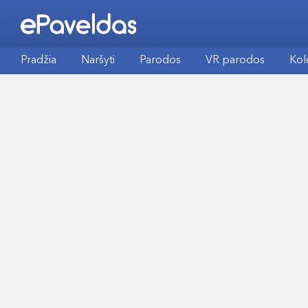
Pradžia
Naršyti
Parodos
VR parodos
Kol