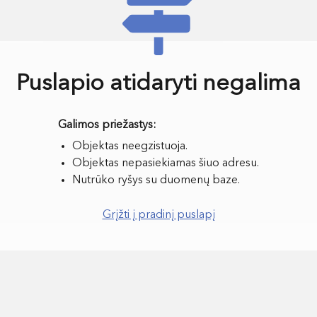
Puslapio atidaryti negalima
Objektas neegzistuoja.
Objektas nepasiekiamas šiuo adresu.
Nutrūko ryšys su duomenų baze.
Grįžti į pradinį puslapį