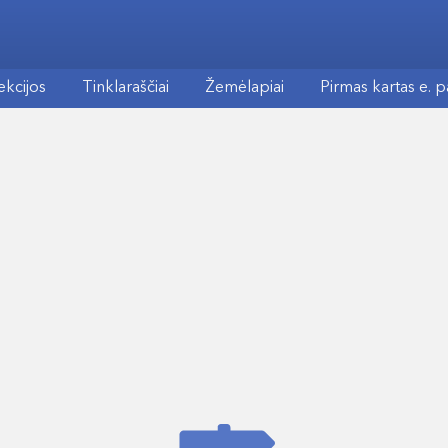
ekcijos
Tinklaraščiai
Žemėlapiai
Pirmas kartas e. 