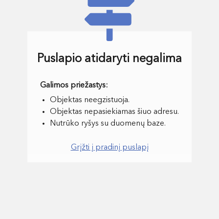
Puslapio atidaryti negalima
Objektas neegzistuoja.
Objektas nepasiekiamas šiuo adresu.
Nutrūko ryšys su duomenų baze.
Grįžti į pradinį puslapį