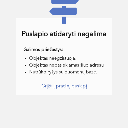
Puslapio atidaryti negalima
Objektas neegzistuoja.
Objektas nepasiekiamas šiuo adresu.
Nutrūko ryšys su duomenų baze.
Grįžti į pradinį puslapį