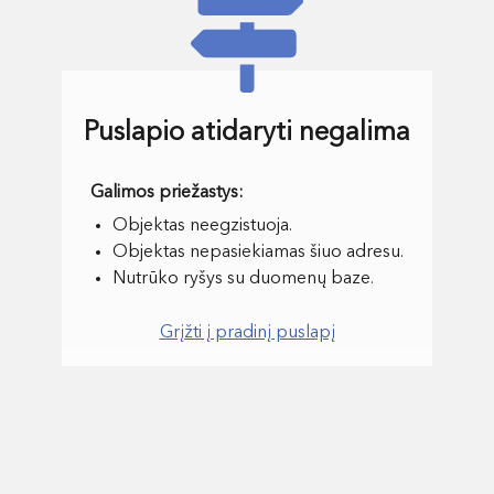
Puslapio atidaryti negalima
Objektas neegzistuoja.
Objektas nepasiekiamas šiuo adresu.
Nutrūko ryšys su duomenų baze.
Grįžti į pradinį puslapį