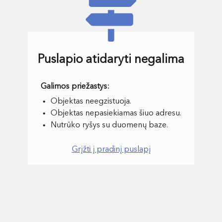
Puslapio atidaryti negalima
Objektas neegzistuoja.
Objektas nepasiekiamas šiuo adresu.
Nutrūko ryšys su duomenų baze.
Grįžti į pradinį puslapį