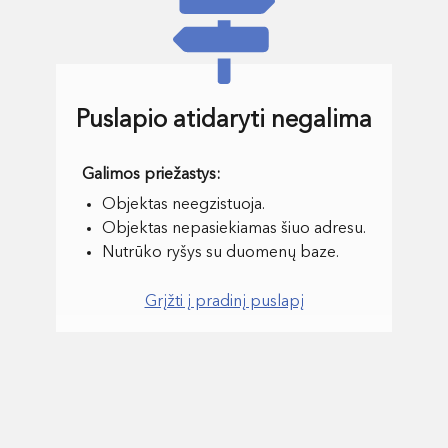
Puslapio atidaryti negalima
Objektas neegzistuoja.
Objektas nepasiekiamas šiuo adresu.
Nutrūko ryšys su duomenų baze.
Grįžti į pradinį puslapį