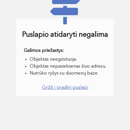
Puslapio atidaryti negalima
Objektas neegzistuoja.
Objektas nepasiekiamas šiuo adresu.
Nutrūko ryšys su duomenų baze.
Grįžti į pradinį puslapį