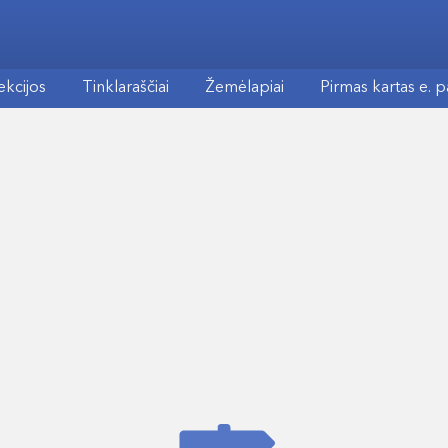
ekcijos
Tinklaraščiai
Žemėlapiai
Pirmas kartas e. 