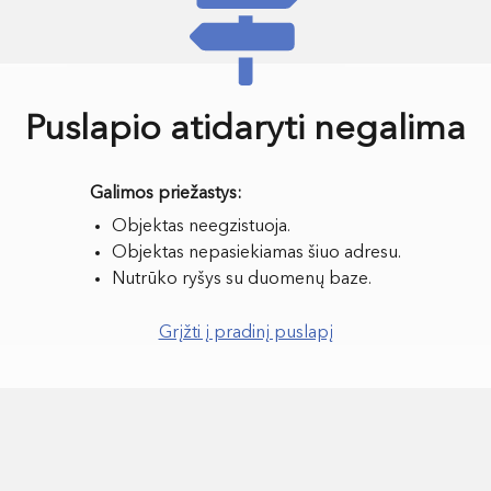
Puslapio atidaryti negalima
Objektas neegzistuoja.
Objektas nepasiekiamas šiuo adresu.
Nutrūko ryšys su duomenų baze.
Grįžti į pradinį puslapį