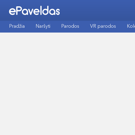
Pradžia
Naršyti
Parodos
VR parodos
Kol