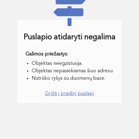
Puslapio atidaryti negalima
Objektas neegzistuoja.
Objektas nepasiekiamas šiuo adresu.
Nutrūko ryšys su duomenų baze.
Grįžti į pradinį puslapį