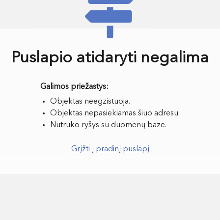
Puslapio atidaryti negalima
Objektas neegzistuoja.
Objektas nepasiekiamas šiuo adresu.
Nutrūko ryšys su duomenų baze.
Grįžti į pradinį puslapį