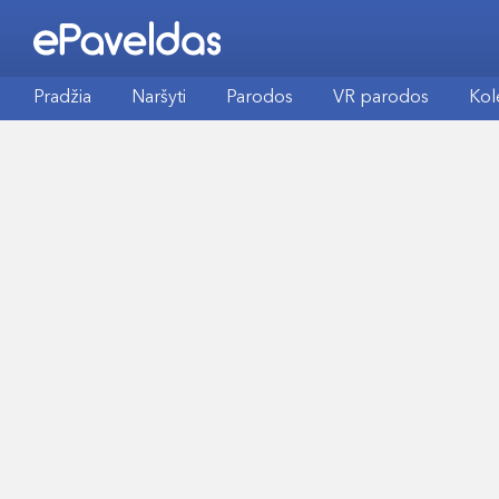
Pradžia
Naršyti
Parodos
VR parodos
Kol