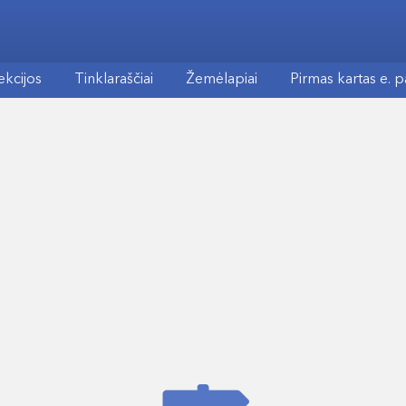
ekcijos
Tinklaraščiai
Žemėlapiai
Pirmas kartas e. 