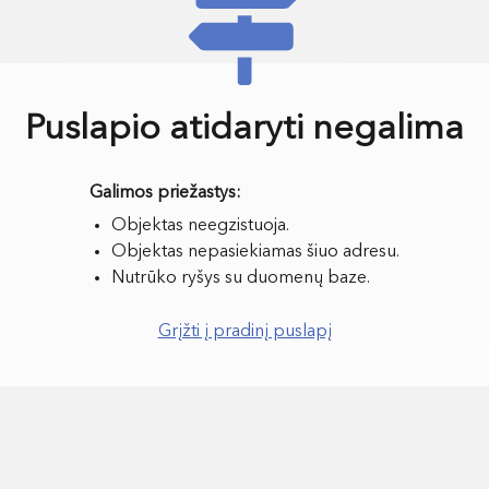
Puslapio atidaryti negalima
Objektas neegzistuoja.
Objektas nepasiekiamas šiuo adresu.
Nutrūko ryšys su duomenų baze.
Grįžti į pradinį puslapį