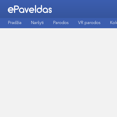
Pradžia
Naršyti
Parodos
VR parodos
Kol