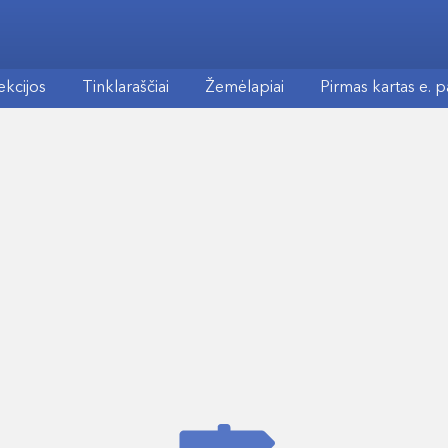
ekcijos
Tinklaraščiai
Žemėlapiai
Pirmas kartas e. 