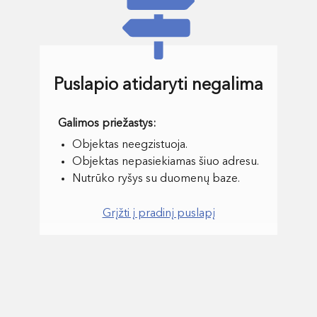
Puslapio atidaryti negalima
Objektas neegzistuoja.
Objektas nepasiekiamas šiuo adresu.
Nutrūko ryšys su duomenų baze.
Grįžti į pradinį puslapį