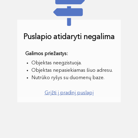
Puslapio atidaryti negalima
Objektas neegzistuoja.
Objektas nepasiekiamas šiuo adresu.
Nutrūko ryšys su duomenų baze.
Grįžti į pradinį puslapį