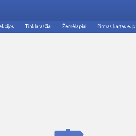
ekcijos
Tinklaraščiai
Žemėlapiai
Pirmas kartas e. 