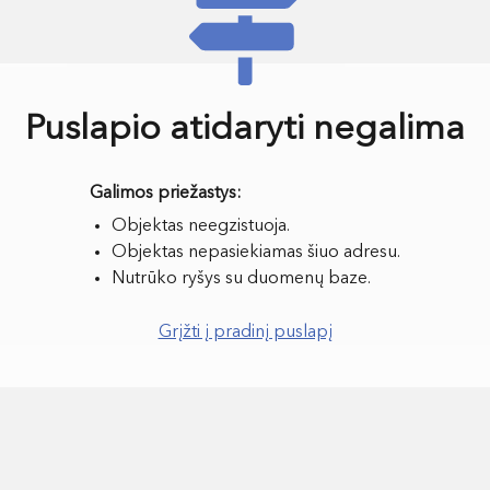
Puslapio atidaryti negalima
Objektas neegzistuoja.
Objektas nepasiekiamas šiuo adresu.
Nutrūko ryšys su duomenų baze.
Grįžti į pradinį puslapį