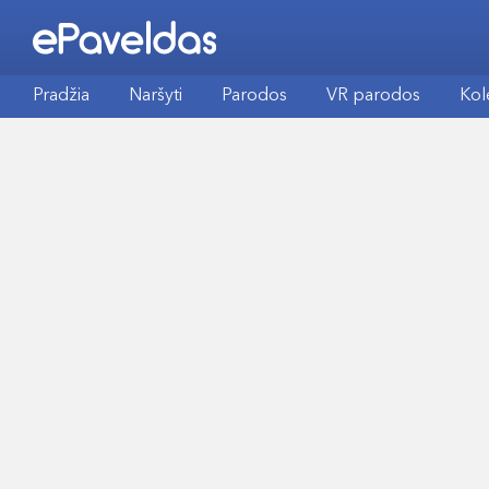
Pradžia
Naršyti
Parodos
VR parodos
Kol