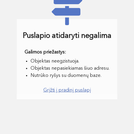
Puslapio atidaryti negalima
Objektas neegzistuoja.
Objektas nepasiekiamas šiuo adresu.
Nutrūko ryšys su duomenų baze.
Grįžti į pradinį puslapį