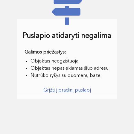
Puslapio atidaryti negalima
Objektas neegzistuoja.
Objektas nepasiekiamas šiuo adresu.
Nutrūko ryšys su duomenų baze.
Grįžti į pradinį puslapį