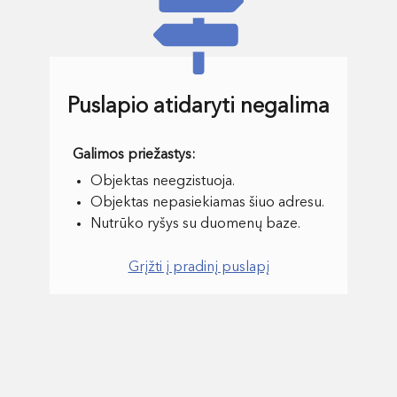
Puslapio atidaryti negalima
Objektas neegzistuoja.
Objektas nepasiekiamas šiuo adresu.
Nutrūko ryšys su duomenų baze.
Grįžti į pradinį puslapį