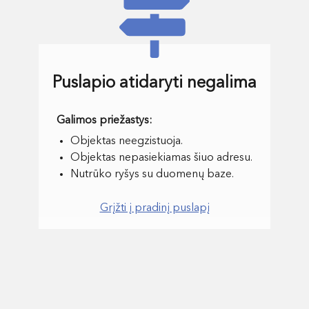
Puslapio atidaryti negalima
Objektas neegzistuoja.
Objektas nepasiekiamas šiuo adresu.
Nutrūko ryšys su duomenų baze.
Grįžti į pradinį puslapį