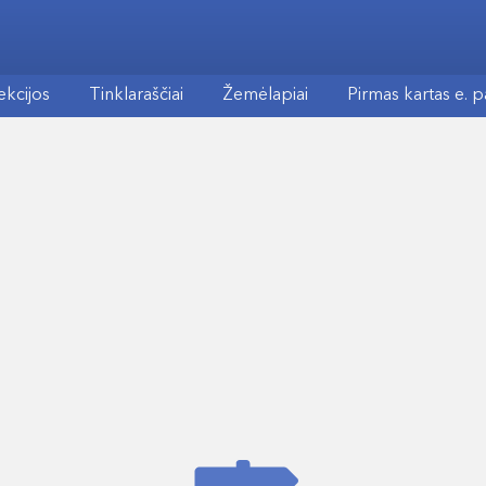
ekcijos
Tinklaraščiai
Žemėlapiai
Pirmas kartas e. 