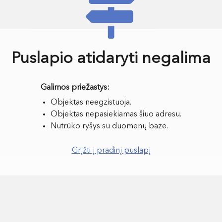
Puslapio atidaryti negalima
Objektas neegzistuoja.
Objektas nepasiekiamas šiuo adresu.
Nutrūko ryšys su duomenų baze.
Grįžti į pradinį puslapį