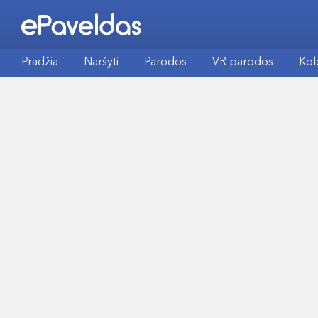
Pradžia
Naršyti
Parodos
VR parodos
Kol