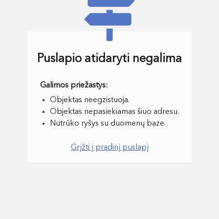
Puslapio atidaryti negalima
Objektas neegzistuoja.
Objektas nepasiekiamas šiuo adresu.
Nutrūko ryšys su duomenų baze.
Grįžti į pradinį puslapį