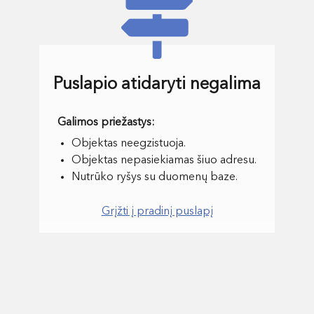
Puslapio atidaryti negalima
Objektas neegzistuoja.
Objektas nepasiekiamas šiuo adresu.
Nutrūko ryšys su duomenų baze.
Grįžti į pradinį puslapį