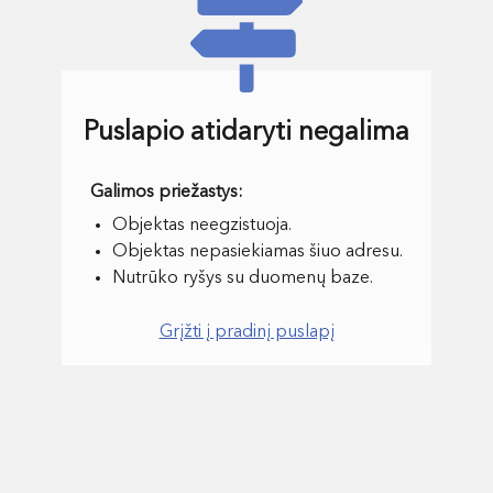
Puslapio atidaryti negalima
Objektas neegzistuoja.
Objektas nepasiekiamas šiuo adresu.
Nutrūko ryšys su duomenų baze.
Grįžti į pradinį puslapį