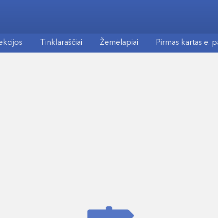
ekcijos
Tinklaraščiai
Žemėlapiai
Pirmas kartas e. 