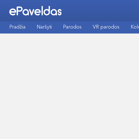
Pradžia
Naršyti
Parodos
VR parodos
Kol