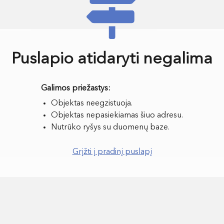
Puslapio atidaryti negalima
Objektas neegzistuoja.
Objektas nepasiekiamas šiuo adresu.
Nutrūko ryšys su duomenų baze.
Grįžti į pradinį puslapį