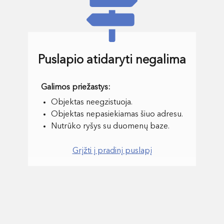
Puslapio atidaryti negalima
Objektas neegzistuoja.
Objektas nepasiekiamas šiuo adresu.
Nutrūko ryšys su duomenų baze.
Grįžti į pradinį puslapį