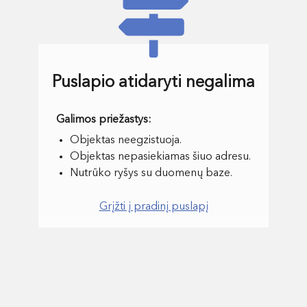
Puslapio atidaryti negalima
Objektas neegzistuoja.
Objektas nepasiekiamas šiuo adresu.
Nutrūko ryšys su duomenų baze.
Grįžti į pradinį puslapį