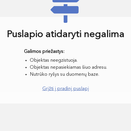
Puslapio atidaryti negalima
Objektas neegzistuoja.
Objektas nepasiekiamas šiuo adresu.
Nutrūko ryšys su duomenų baze.
Grįžti į pradinį puslapį