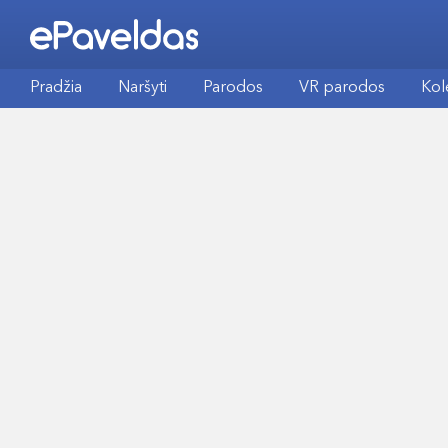
Pradžia
Naršyti
Parodos
VR parodos
Kol