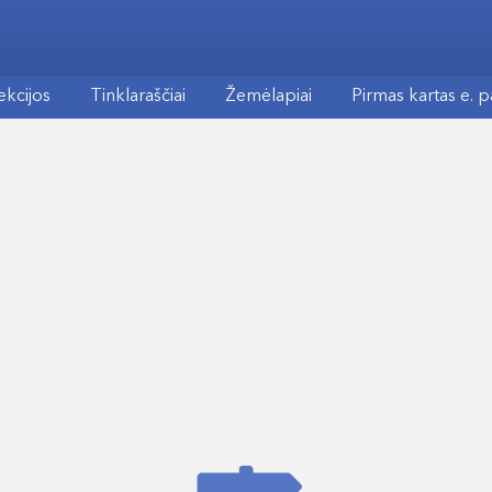
ekcijos
Tinklaraščiai
Žemėlapiai
Pirmas kartas e. 