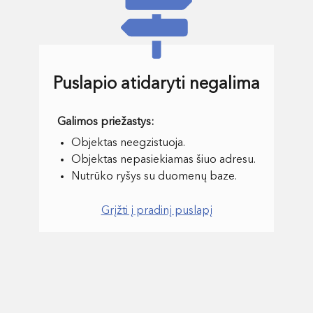
Puslapio atidaryti negalima
Objektas neegzistuoja.
Objektas nepasiekiamas šiuo adresu.
Nutrūko ryšys su duomenų baze.
Grįžti į pradinį puslapį