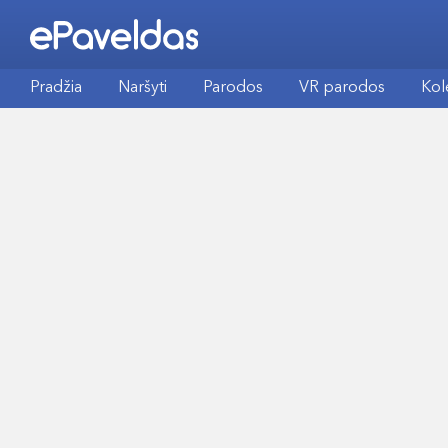
Pradžia
Naršyti
Parodos
VR parodos
Kol