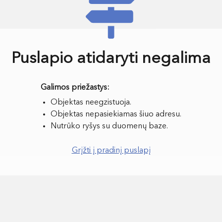
Puslapio atidaryti negalima
Objektas neegzistuoja.
Objektas nepasiekiamas šiuo adresu.
Nutrūko ryšys su duomenų baze.
Grįžti į pradinį puslapį