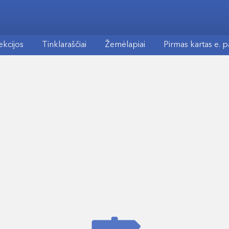
ekcijos
Tinklaraščiai
Žemėlapiai
Pirmas kartas e. 