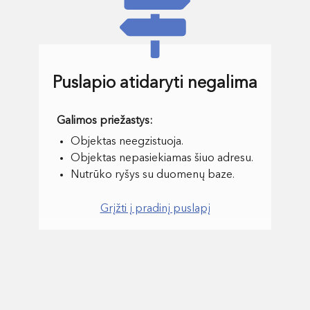
Puslapio atidaryti negalima
Objektas neegzistuoja.
Objektas nepasiekiamas šiuo adresu.
Nutrūko ryšys su duomenų baze.
Grįžti į pradinį puslapį