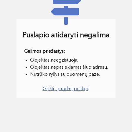
Puslapio atidaryti negalima
Objektas neegzistuoja.
Objektas nepasiekiamas šiuo adresu.
Nutrūko ryšys su duomenų baze.
Grįžti į pradinį puslapį