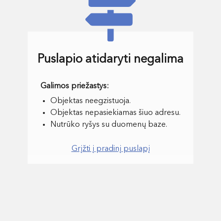
Puslapio atidaryti negalima
Objektas neegzistuoja.
Objektas nepasiekiamas šiuo adresu.
Nutrūko ryšys su duomenų baze.
Grįžti į pradinį puslapį