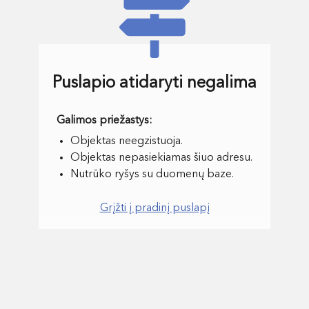
Puslapio atidaryti negalima
Objektas neegzistuoja.
Objektas nepasiekiamas šiuo adresu.
Nutrūko ryšys su duomenų baze.
Grįžti į pradinį puslapį