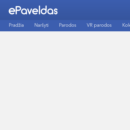
Pradžia
Naršyti
Parodos
VR parodos
Kol