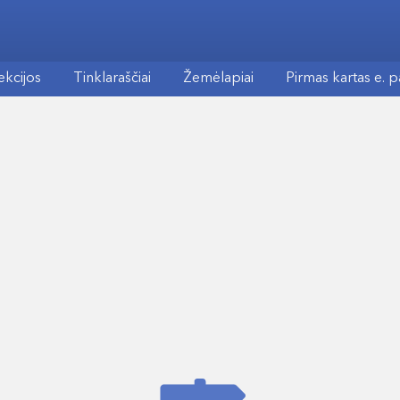
ekcijos
Tinklaraščiai
Žemėlapiai
Pirmas kartas e. 