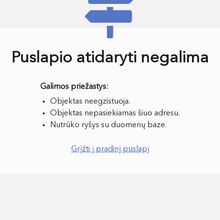
Puslapio atidaryti negalima
Objektas neegzistuoja.
Objektas nepasiekiamas šiuo adresu.
Nutrūko ryšys su duomenų baze.
Grįžti į pradinį puslapį