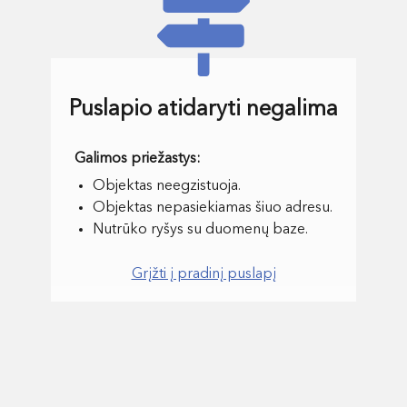
Puslapio atidaryti negalima
Objektas neegzistuoja.
Objektas nepasiekiamas šiuo adresu.
Nutrūko ryšys su duomenų baze.
Grįžti į pradinį puslapį