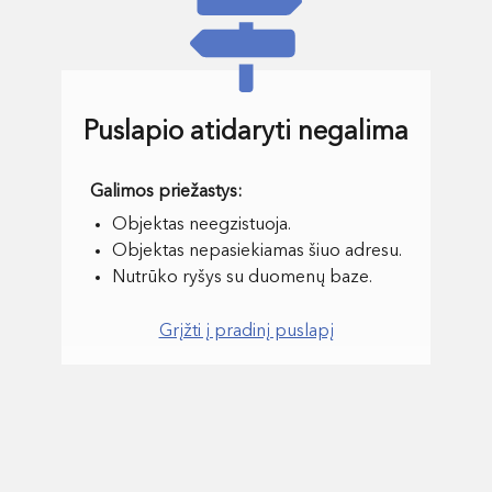
Puslapio atidaryti negalima
Objektas neegzistuoja.
Objektas nepasiekiamas šiuo adresu.
Nutrūko ryšys su duomenų baze.
Grįžti į pradinį puslapį