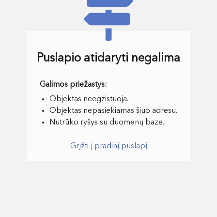
Puslapio atidaryti negalima
Objektas neegzistuoja.
Objektas nepasiekiamas šiuo adresu.
Nutrūko ryšys su duomenų baze.
Grįžti į pradinį puslapį