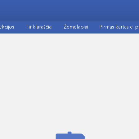
ekcijos
Tinklaraščiai
Žemėlapiai
Pirmas kartas e. 