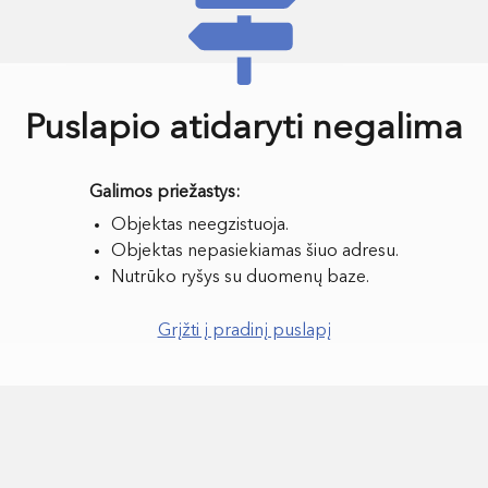
Puslapio atidaryti negalima
Objektas neegzistuoja.
Objektas nepasiekiamas šiuo adresu.
Nutrūko ryšys su duomenų baze.
Grįžti į pradinį puslapį