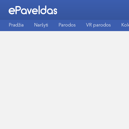
Pradžia
Naršyti
Parodos
VR parodos
Kol