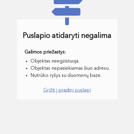
Puslapio atidaryti negalima
Objektas neegzistuoja.
Objektas nepasiekiamas šiuo adresu.
Nutrūko ryšys su duomenų baze.
Grįžti į pradinį puslapį