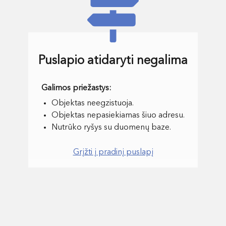
Puslapio atidaryti negalima
Objektas neegzistuoja.
Objektas nepasiekiamas šiuo adresu.
Nutrūko ryšys su duomenų baze.
Grįžti į pradinį puslapį