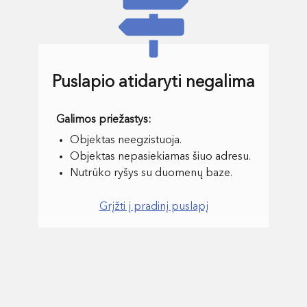
Puslapio atidaryti negalima
Objektas neegzistuoja.
Objektas nepasiekiamas šiuo adresu.
Nutrūko ryšys su duomenų baze.
Grįžti į pradinį puslapį