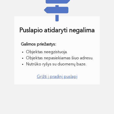
Puslapio atidaryti negalima
Objektas neegzistuoja.
Objektas nepasiekiamas šiuo adresu.
Nutrūko ryšys su duomenų baze.
Grįžti į pradinį puslapį