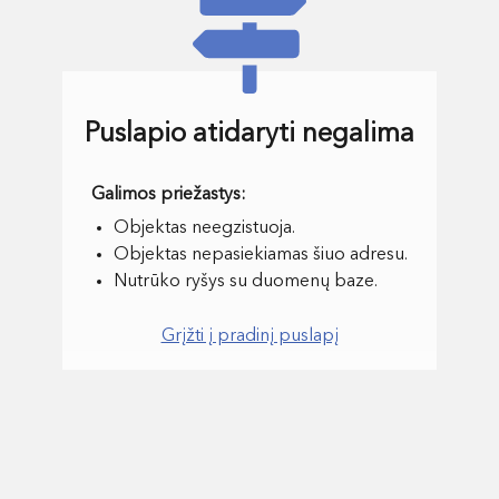
Puslapio atidaryti negalima
Objektas neegzistuoja.
Objektas nepasiekiamas šiuo adresu.
Nutrūko ryšys su duomenų baze.
Grįžti į pradinį puslapį