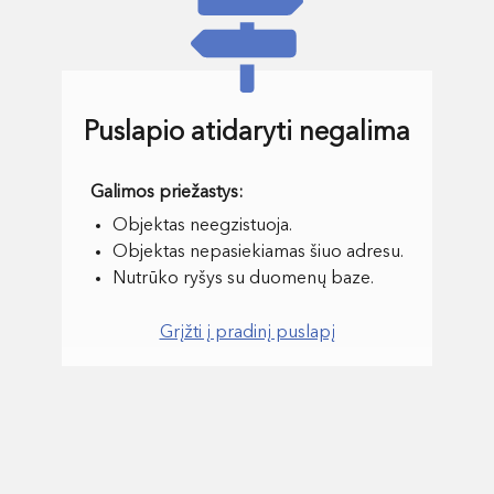
Puslapio atidaryti negalima
Objektas neegzistuoja.
Objektas nepasiekiamas šiuo adresu.
Nutrūko ryšys su duomenų baze.
Grįžti į pradinį puslapį