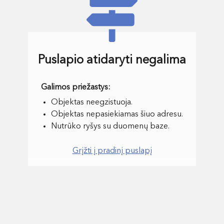
Puslapio atidaryti negalima
Objektas neegzistuoja.
Objektas nepasiekiamas šiuo adresu.
Nutrūko ryšys su duomenų baze.
Grįžti į pradinį puslapį